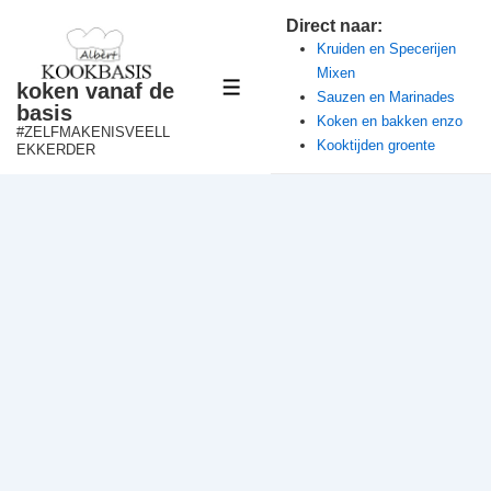
↓
Direct naar:
Doorgaan
Kruiden en Specerijen
Mixen
naar
koken vanaf de
MENU
Sauzen en Marinades
hoofdinhoud
basis
Koken en bakken enzo
#ZELFMAKENISVEELL
Kooktijden groente
EKKERDER