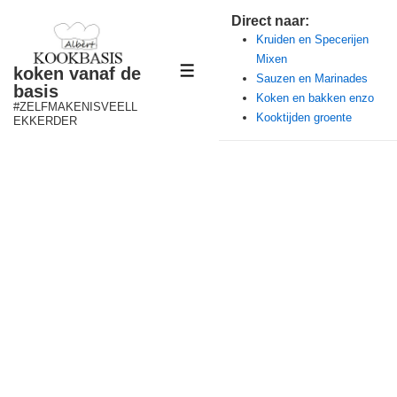
↓
Direct naar:
Doorgaan
Kruiden en Specerijen
Mixen
naar
koken vanaf de
MENU
Sauzen en Marinades
hoofdinhoud
basis
Koken en bakken enzo
#ZELFMAKENISVEELL
Kooktijden groente
EKKERDER