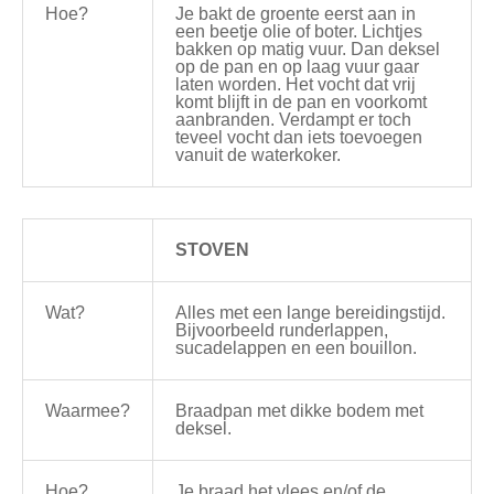
Hoe?
Je bakt de groente eerst aan in
een beetje olie of boter. Lichtjes
bakken op matig vuur. Dan deksel
op de pan en op laag vuur gaar
laten worden. Het vocht dat vrij
komt blijft in de pan en voorkomt
aanbranden. Verdampt er toch
teveel vocht dan iets toevoegen
vanuit de waterkoker.
STOVEN
Wat?
Alles met een lange bereidingstijd.
Bijvoorbeeld runderlappen,
sucadelappen en een bouillon.
Waarmee?
Braadpan met dikke bodem met
deksel.
Hoe?
Je braad het vlees en/of de