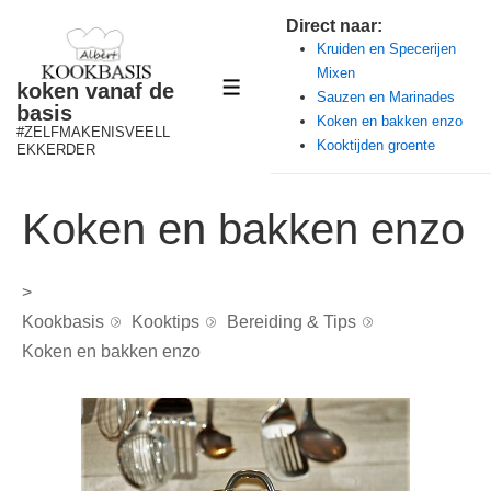
↓
Direct naar:
Doorgaan
Kruiden en Specerijen
Mixen
naar
koken vanaf de
MENU
Sauzen en Marinades
hoofdinhoud
basis
Koken en bakken enzo
#ZELFMAKENISVEELL
Kooktijden groente
EKKERDER
Koken en bakken enzo
>
Kookbasis
Kooktips
Bereiding & Tips
Koken en bakken enzo