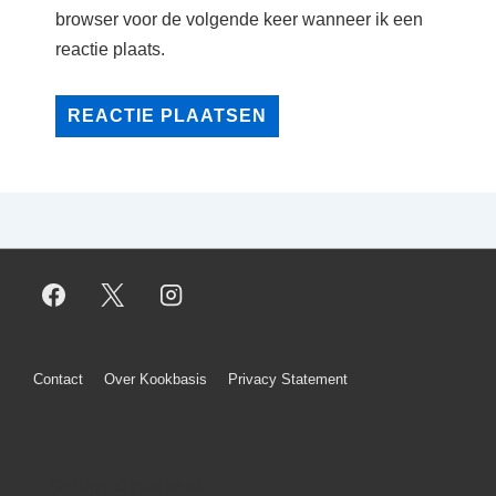
browser voor de volgende keer wanneer ik een
reactie plaats.
Footer
Contact
Over Kookbasis
Privacy Statement
menu
Copyright © 2026
Albèrt