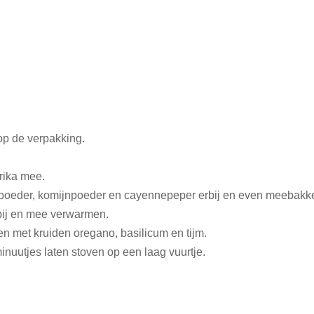
op de verpakking.
rika mee.
poeder, komijnpoeder en cayennepeper erbij en even meebakk
bij en mee verwarmen.
n met kruiden oregano, basilicum en tijm.
nuutjes laten stoven op een laag vuurtje.