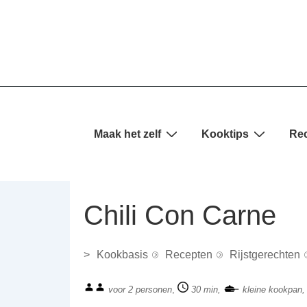
↓
Doorgaan
naar
hoofdinhoud
Hoofd
Maak het zelf
Kooktips
Re
navigatie
Chili Con Carne
>
Kookbasis
Recepten
Rijstgerechten
voor 2 personen
,
30 min,
kleine kookpan,