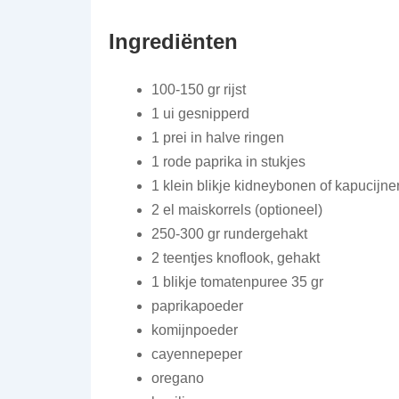
Ingrediënten
100-150 gr rijst
1 ui gesnipperd
1 prei in halve ringen
1 rode paprika in stukjes
1 klein blikje kidneybonen of kapucijne
2 el maiskorrels (optioneel)
250-300 gr rundergehakt
2 teentjes knoflook, gehakt
1 blikje tomatenpuree 35 gr
paprikapoeder
komijnpoeder
cayennepeper
oregano