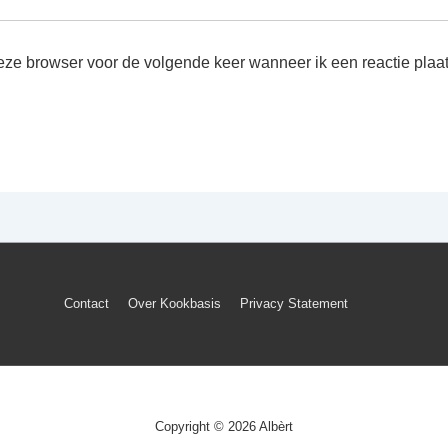
deze browser voor de volgende keer wanneer ik een reactie plaat
Footer
Contact
Over Kookbasis
Privacy Statement
menu
Copyright © 2026
Albèrt