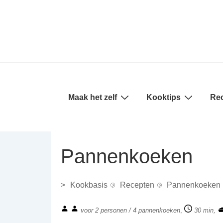
↓
Doorgaan
naar
hoofdinhoud
Hoofd
Maak het zelf
Kooktips
Re
navigatie
Pannenkoeken
>
Kookbasis
Recepten
Pannenkoeken
voor 2 personen / 4 pannenkoeken
,
30 min,