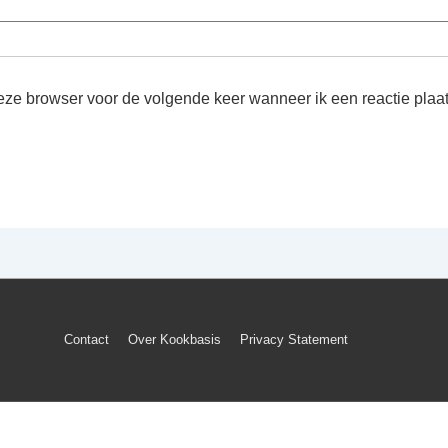
deze browser voor de volgende keer wanneer ik een reactie plaat
Footer
Contact
Over Kookbasis
Privacy Statement
menu