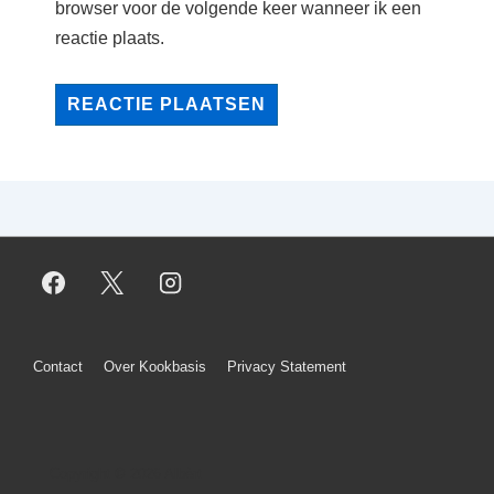
browser voor de volgende keer wanneer ik een
reactie plaats.
Footer
Contact
Over Kookbasis
Privacy Statement
menu
Copyright © 2026
Albèrt