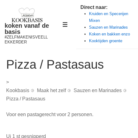
↓
Direct naar:
Doorgaan
Kruiden en Specerijen
Mixen
naar
koken vanaf de
MENU
Sauzen en Marinades
hoofdinhoud
basis
Koken en bakken enzo
#ZELFMAKENISVEELL
Kooktijden groente
EKKERDER
Pizza / Pastasaus
>
Kookbasis
Maak het zelf
Sauzen en Marinades
Pizza / Pastasaus
Voor een pastagerecht voor 2 personen.
Ui 1 st gesnipperd